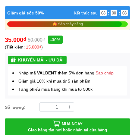
:
:
Giảm giá sốc 50%
Kết thúc sau
08
00
07
Sắp cháy hàng
35.000₫
50.000₫
-30%
(Tiết kiệm:
15.000₫
)
KHUYẾN MÃI - ƯU ĐÃI
Nhập mã
VALDENT
thêm 5% đơn hàng
Sao chép
Giảm giá 10% khi mua từ 5 sản phẩm
Tặng phiếu mua hàng khi mua từ 500k
Số lượng:
MUA NGAY
Giao hàng tận nơi hoặc nhận tại cửa hàng