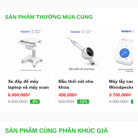
SẢN PHẨM THƯỜNG MUA CÙNG
Xe đẩy để máy
Đầu thổi cát nha
Máy lấy cao r
laptop và máy scan
khoa
Woodpecker 
LED có đèn (
6.000.000₫
450.000₫
3.700.000₫
vôi)
6.500.000₫
500.000₫
4.000.000₫
-8%
-10%
-8
SẢN PHẨM CÙNG PHÂN KHÚC GIÁ