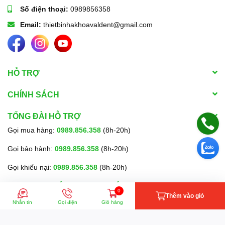
Số điện thoại:
0989856358
Email:
thietbinhakhoavaldent@gmail.com
HỖ TRỢ
CHÍNH SÁCH
TỔNG ĐÀI HỖ TRỢ
Gọi mua hàng:
0989.856.358
(8h-20h)
Gọi bảo hành:
0989.856.358
(8h-20h)
Gọi khiếu nại:
0989.856.358
(8h-20h)
PHƯƠNG THỨC THANH TOÁN
0
Thêm vào giỏ
Nhắn tin
Gọi điện
Giỏ hàng