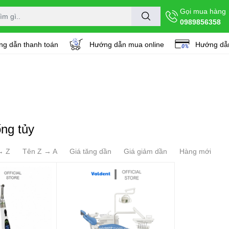
Gọi mua hàng
0989856358
g dẫn thanh toán
Hướng dẫn mua online
Hướng dẫn
ng tủy
→ Z
Tên Z → A
Giá tăng dần
Giá giảm dần
Hàng mới