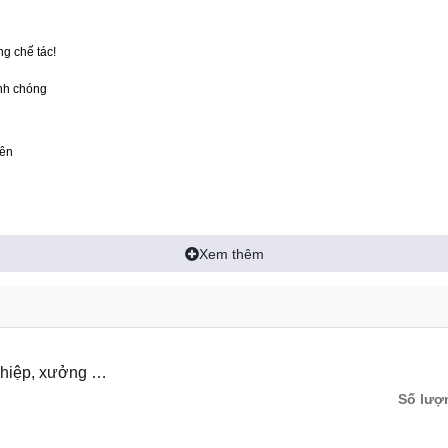
g chế tác!
anh chóng
iên
Xem thêm
ghiệp, xưởng mài
Số lượ