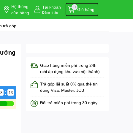
Hệ thống
Tài khoản
0
Giỏ hàng
cửa hàng
Đăng nhập
 trả góp
 xưởng
Giao hàng miễn phí trong 24h
(chỉ áp dụng khu vực nội thành)
Trả góp lãi suất 0% qua thẻ tín
dụng Visa, Master, JCB
:
58
13
Đổi trả miễn phí trong 30 ngày