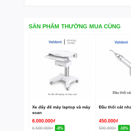
📞 Hotline:
0989 856 358
#MayHutBuiLab #DustCollector #LabNhaKhoa #MayHutBuiNha
SẢN PHẨM THƯỜNG MUA CÙNG
Xe đẩy để máy laptop và máy
Đầu thổi cát nh
scan
6.000.000₫
450.000₫
6.500.000₫
500.000₫
-8%
-10%