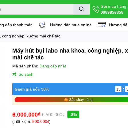
Gọi mua hàng
0989856358
g dẫn thanh toán
Hướng dẫn mua online
Hướng dẫn
, công nghiệp, xưởng mài chế tác
Máy hút bụi labo nha khoa, công nghiệp,
mài chế tác
Mã sản phẩm:
Đang cập nhật
So sánh
:
Giảm giá sốc 50%
13
Sắp cháy hàng
6.000.000₫
6.500.000₫
-8%
(Tiết kiệm:
500.000₫
)