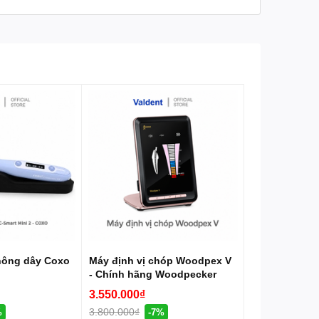
uiCongNghiep #DentalLabEquipment
hông dây Coxo
Máy định vị chóp Woodpex V
- Chính hãng Woodpecker
3.550.000₫
3.800.000₫
%
-7%