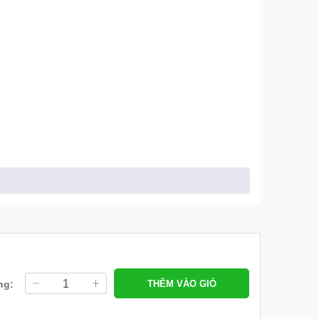
ng:
THÊM VÀO GIỎ