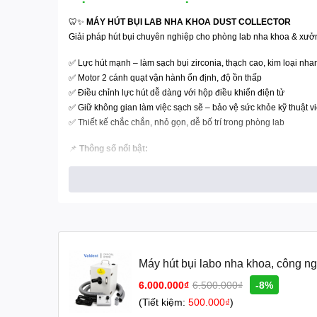
🦷✨
MÁY HÚT BỤI LAB NHA KHOA DUST COLLECTOR
Giải pháp hút bụi chuyên nghiệp cho phòng lab nha khoa & xưởn
✅ Lực hút mạnh – làm sạch bụi zirconia, thạch cao, kim loại nh
✅ Motor 2 cánh quạt vận hành ổn định, độ ồn thấp
✅ Điều chỉnh lực hút dễ dàng với hộp điều khiển điện tử
✅ Giữ không gian làm việc sạch sẽ – bảo vệ sức khỏe kỹ thuật v
✅ Thiết kế chắc chắn, nhỏ gọn, dễ bố trí trong phòng lab
📌
Thông số nổi bật:
⚡ Công suất: 550W
🔌 Điện áp: 220V/50Hz ±10% – 110V/60Hz ±10%
📏 Kích thước: 35 x 20 x 40 cm
⚖️ Trọng lượng: 12kg
🎯 Ứng dụng:
🦷 Lab nha khoa
Máy hút bụi labo nha khoa, công n
🛠️ Xưởng mài chế tác
chế tác
💎 Hút bụi zirconia – thạch cao – kim loại – nhựa
6.000.000₫
6.500.000₫
-8%
(Tiết kiệm:
500.000₫
)
🌐 Website:
Valdent.com.vn