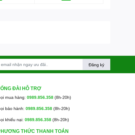
Đăng ký
TỔNG ĐÀI HỖ TRỢ
ọi mua hàng:
0989.856.358
(8h-20h)
ọi bảo hành:
0989.856.358
(8h-20h)
ọi khiếu nại:
0989.856.358
(8h-20h)
PHƯƠNG THỨC THANH TOÁN