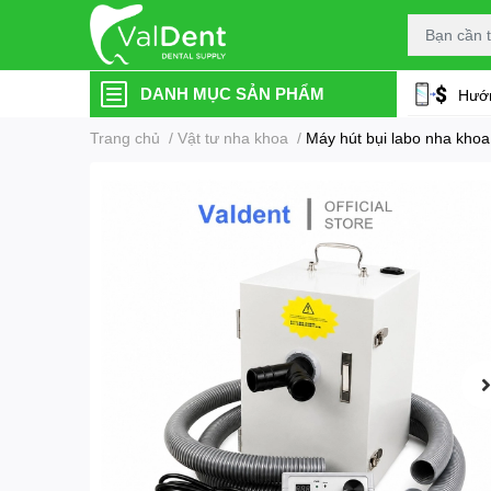
DANH MỤC SẢN PHẨM
Hướn
Trang chủ
/
Vật tư nha khoa
/
Máy hút bụi labo nha khoa