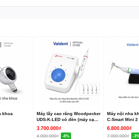
Khoa #Valdent #TrangThietBiNhaKhoa #Zirconia #PhongLabNhaKhoa #MayHutB
a khoa
Máy lấy cao răng Woodpecker
Máy nội nha k
UDS-K-LED có đèn (máy cạo
C-Smart Mini 2
vôi)
3.700.000₫
6.800.000₫
4.000.000₫
7.000.000₫
-8%
-3