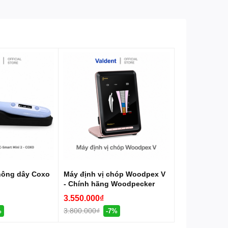
#NhaKhoaChuyenNghiep
hông dây Coxo
Máy định vị chóp Woodpex V
- Chính hãng Woodpecker
3.550.000₫
3.800.000₫
%
-7%