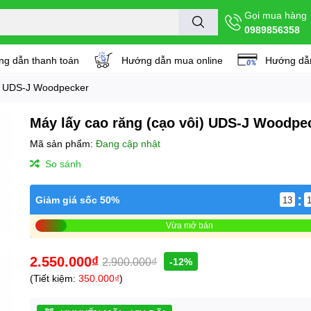
Gọi mua hàng
0989856358
g dẫn thanh toán
Hướng dẫn mua online
Hướng dẫn
i) UDS-J Woodpecker
Máy lấy cao răng (cạo vôi) UDS-J Woodpe
Mã sản phẩm:
Đang cập nhật
So sánh
:
Giảm giá sốc 50%
13
Vừa mở bán
2.550.000₫
2.900.000₫
-12%
(Tiết kiệm:
350.000₫
)