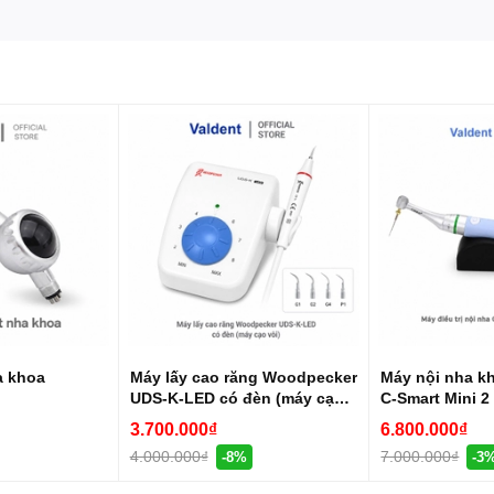
ayCaoRangKhongDau #PhongKham5Sao #WoodpeckerVietnam #ChotDonNgay 
a khoa
Máy lấy cao răng Woodpecker
Máy nội nha k
UDS-K-LED có đèn (máy cạo
C-Smart Mini 2
vôi)
3.700.000₫
6.800.000₫
4.000.000₫
7.000.000₫
-8%
-3