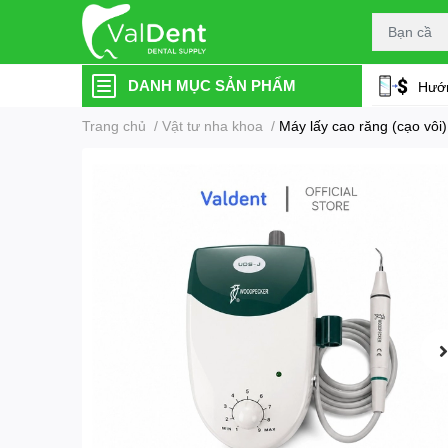
DANH MỤC SẢN PHẨM
Hướn
Trang chủ
/
Vật tư nha khoa
/
Máy lấy cao răng (cạo vô