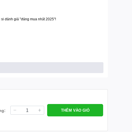
 s
ánh giá "
áng mua nh
t 2025"!
ĩ đ
đ
ấ
ng:
THÊM VÀO GIỎ