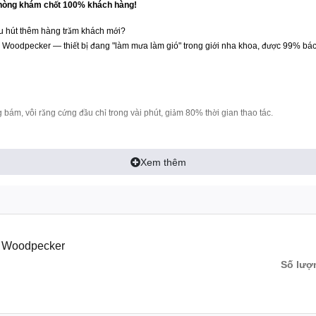
phòng khám ch
t 100% khách hàng!
ố
u hút thêm hàng tr
m khách m
i?
ă
ớ
 Woodpecker — thi
t b
ang "làm m
a làm gió" trong gi
i nha khoa,
c 99% bác
ế
ị đ
ư
ớ
đượ
 bám, vôi r
ng c
ng
u ch
trong vài phút, gi
m 80% th
i gian thao tác.
ă
ứ
đầ
ỉ
ả
ờ
mang l
i tr
i nghi
m d
ch
u cho b
nh nhân.
ạ
ả
ệ
ễ
ị
ệ
Xem thêm
o
n t
ng ngay t
cái nhìn
u tiên.
ấ
ượ
ừ
đầ
ng nhi
t
cao, an toàn và ti
n l
i.
ệ
độ
ệ
ợ
J Woodpecker
Số lượ