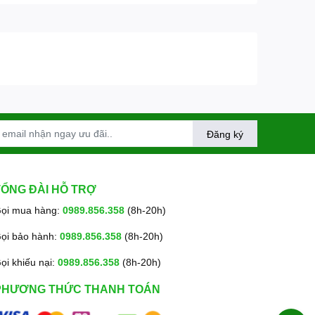
Đăng ký
TỔNG ĐÀI HỖ TRỢ
ọi mua hàng:
0989.856.358
(8h-20h)
ọi bảo hành:
0989.856.358
(8h-20h)
ọi khiếu nại:
0989.856.358
(8h-20h)
PHƯƠNG THỨC THANH TOÁN