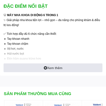
ĐẶC ĐIỂM NỔI BẬT
🦷
MÁY NHA KHOA DI ĐỘNG 6 TRONG 1
✨ Giải pháp nha khoa tiện lợi – nhỏ gọn – đa năng cho phòng khám & điều
trị lưu động!
✅ Tích hợp đầy đủ 6 chức năng cần thiết:
🔹 Tay khoan nhanh
🔹 Tay khoan chậm
🔹 Xịt hơi, nước
🔹 Hút nước bọt
🔹 Đèn trám quang trùng hợp
🔹 Tay lấy cao răng
Xem thêm
💎 Ưu điểm nổi bật:
✔️ Thiết kế nhỏ gọn, dễ di chuyển
✔️ Bánh xe linh hoạt, phù hợp khám lưu động
✔️ Vận hành êm ái, ổn định
✔️ Đầy đủ chức năng trong 1 thiết bị
SẢN PHẨM THƯỜNG MUA CÙNG
✔️ Tiết kiệm diện tích & chi phí đầu tư
✔️ Phù hợp phòng khám, spa nha khoa, khám thiện nguyện