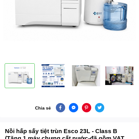
Chia sẻ
Nồi hấp sấy tiệt trùn Esco 23L - Class B
(Tặng 1 máy chưng cất nước-đã gồm VAT