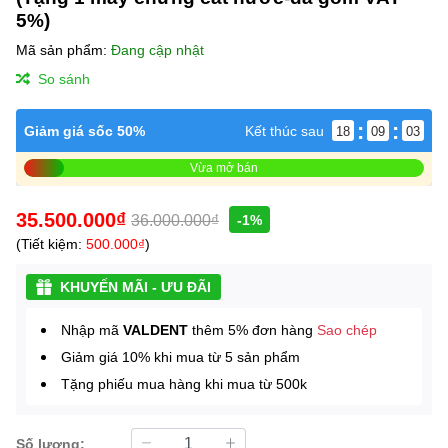
5%)
Mã sản phẩm:
Đang cập nhật
So sánh
:
:
Giảm giá sốc 50%
Kết thúc sau
18
09
03
Vừa mở bán
35.500.000₫
36.000.000₫
-1%
(Tiết kiệm:
500.000₫
)
KHUYẾN MÃI - ƯU ĐÃI
Nhập mã
VALDENT
thêm 5% đơn hàng
Sao chép
Giảm giá 10% khi mua từ 5 sản phẩm
Tặng phiếu mua hàng khi mua từ 500k
Số lượng: